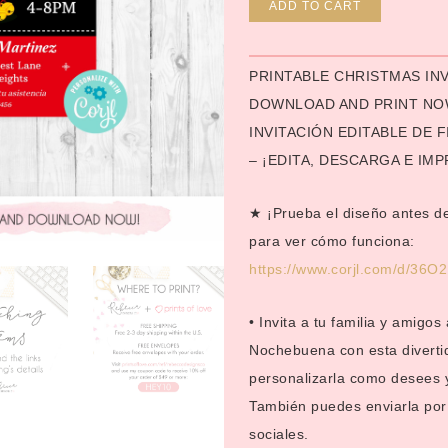
Alternative
ADD TO CART
PRINTABLE CHRISTMAS INVI
DOWNLOAD AND PRINT NO
INVITACIÓN EDITABLE DE 
– ¡EDITA, DESCARGA E IMP
★ ¡Prueba el diseño antes de
para ver cómo funciona:
https://www.corjl.com/d/36O
• Invita a tu familia y amigo
Nochebuena con esta diverti
personalizarla como desees y
También puedes enviarla por 
sociales.