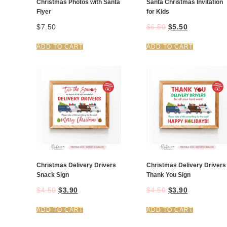
Christmas Photos with Santa
Santa Christmas Invitation
Flyer
for Kids
$
7.50
$
6.50
$
5.50
ADD TO CART
ADD TO CART
Christmas Delivery Drivers
Christmas Delivery Drivers
Snack Sign
Thank You Sign
$
4.50
$
3.90
$
4.50
$
3.90
ADD TO CART
ADD TO CART