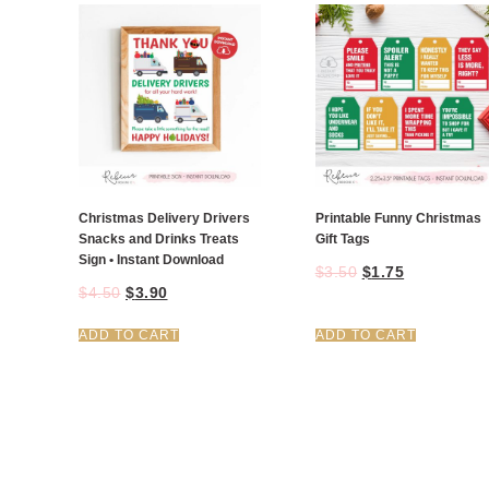
Christmas Delivery Drivers
Printable Funny Christmas
Snacks and Drinks Treats
Gift Tags
Sign • Instant Download
$
3.50
$
1.75
$
4.50
$
3.90
ADD TO CART
ADD TO CART