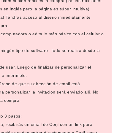
l.com ni bien realices la compra (las instrucciones
n en inglés pero la página es súper intuitiva)
da! Tendrás acceso al diseño inmediatamente
pra.
 computadora o edita lo más básico con el celular o
ningún tipo de software. Todo se realiza desde la
de usar. Luego de finalizar de personalizar el
 e imprímelo.
úrese de que su dirección de email está
ra personalizar la invitación será enviado allí. No
 la compra.
lo 3 pasos:
a, recibirás un email de Corjl con un link para
También puedes entrar directamente a Corjl.com y