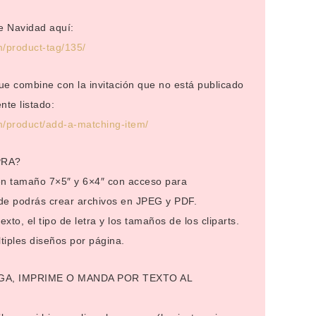
e Navidad aquí:
m/product-tag/135/
que combine con la invitación que no está publicado
nte listado:
m/product/add-a-matching-item/
PRA?
 en tamaño 7×5″ y 6×4″ con acceso para
nde podrás crear archivos en JPEG y PDF.
xto, el tipo de letra y los tamaños de los cliparts.
iples diseños por página.
GA, IMPRIME O MANDA POR TEXTO AL