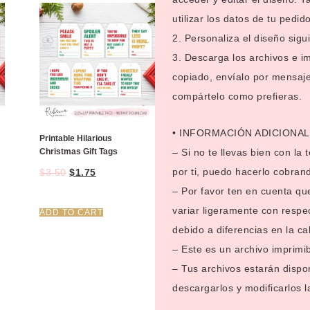
utilizar los datos de tu pedid
2. Personaliza el diseño sigu
3. Descarga los archivos e i
copiado, envíalo por mensaje 
compártelo como prefieras.
• INFORMACIÓN ADICIONAL
Printable Hilarious
Christmas Gift Tags
– Si no te llevas bien con la
por ti, puedo hacerlo cobran
$
3.50
$
1.75
– Por favor ten en cuenta qu
variar ligeramente con respe
ADD TO CART
debido a diferencias en la ca
– Este es un archivo imprimi
– Tus archivos estarán dispo
descargarlos y modificarlos 