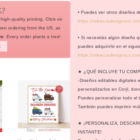
G?
• Puedes ver otros diseños d
high-quality printing. Click on
https://rebeccadesignsco.co
en ordering from the US, as
re
. Every order plants a tree!
• Si necesitás algún diseño 
puedes adquirirlo en el siguie
E
https://rebeccadesignsco.co
★ ¿QUÉ INCLUYE TU COM
-Diseños editables digitales
personalizarlos en Corjl, do
Puedes personalizar todo el te
También puedes imprimir múlt
★ ¡PERSONALIZA, DESCAR
INSTANTE!