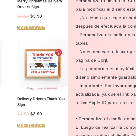
Personaliza tu diseño en Corj
Merry Christmas Delivery
Drivers Sign
para modificar el diseño está
$
4.50
$
3.90
– ¡No tienes que esperar na
después de efectuada la com
ADD TO CART
– Personaliza el diseño en la
tablet.
– No es necesario descargar 
página de Corjl.
– La plataforma es muy fácil 
diseño simplemente guárdalo
– Importante: Por favor aseg
actualizada, ya que el link pa
Delivery Drivers Thank You
utilice Apple ID para realizar
Sign
$
4.50
$
3.90
• Personaliza el diseño en so
ADD TO CART
1. Luego de realizar la compr
acceder y editar el diseño. 